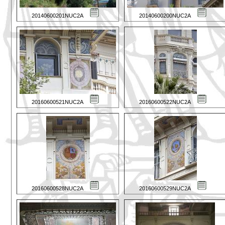
20140600201NUC2A
20140600200NUC2A
20160600521NUC2A
20160600522NUC2A
20160600528NUC2A
20160600529NUC2A