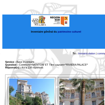
Inventaire général du
patrimoine culturel
Tri :
Immatriculation
|
comm
Service :
Base Inventaire
Question :
Commune='MENTON'
ET Titre courant='*RIVIERA PALACE*'
Réponse(s) :
il y a 138 réponses