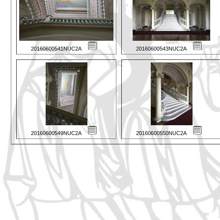
20160600541NUC2A
20160600543NUC2A
20160600549NUC2A
20160600550NUC2A