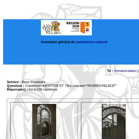
Inventaire général du
patrimoine culturel
Tri :
Immatriculation
Service :
Base Inventaire
Question :
Commune='MENTON'
ET Titre courant='*RIVIERA PALACE*'
Réponse(s) :
il y a 138 réponses