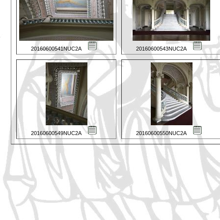
20160600541NUC2A
20160600543NUC2A
20160600549NUC2A
20160600550NUC2A