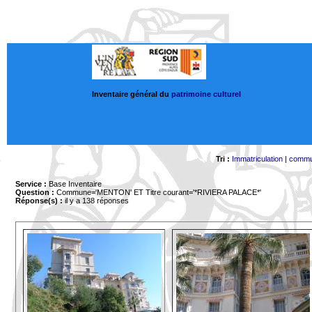
Inventaire général du
patrimoine culturel
Tri :
Immatriculation
|
comm
Service :
Base Inventaire
Question :
Commune='MENTON'
ET Titre courant='*RIVIERA PALACE*'
Réponse(s) :
il y a 138 réponses