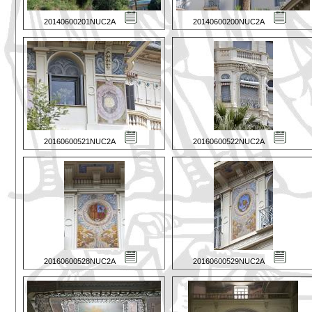
20140600201NUC2A
20140600200NUC2A
20160600521NUC2A
20160600522NUC2A
20160600528NUC2A
20160600529NUC2A