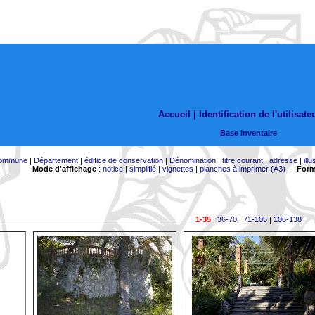
Accueil |
Identification de l'utilisate
Base Inventaire
ommune
|
Département
|
édifice de conservation
|
Dénomination
|
titre courant
|
adresse
|
illu
Mode d'affichage
:
notice
|
simplifié
|
vignettes
|
planches à imprimer (A3)
-
Form
1-35
|
36-70
|
71-105
|
106-138