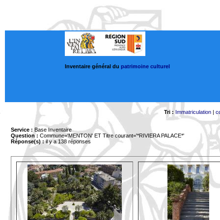
Inventaire général du
patrimoine culturel
Tri :
Immatriculation
|
c
Service :
Base Inventaire
Question :
Commune='MENTON'
ET Titre courant='*RIVIERA PALACE*'
Réponse(s) :
il y a 138 réponses