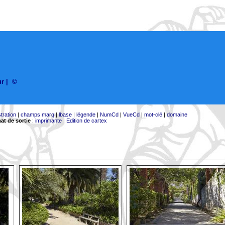
ur
|
©
stration
|
champs marq
|
lbase
|
légende
|
NumCd
|
VueCd
|
mot-clé
|
domaine
at de sortie
:
imprimante
|
Edition de cartex