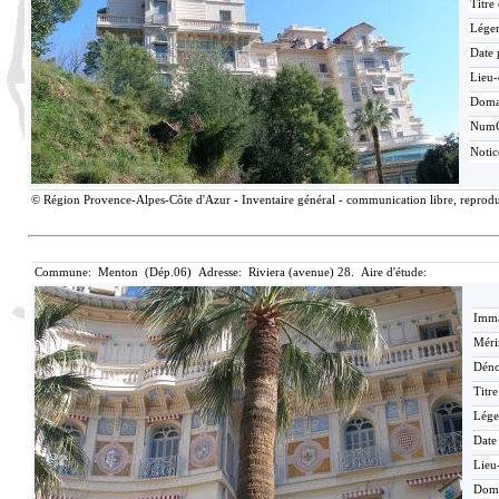
Titre
Lége
Date 
Lieu-
Doma
Num
Noti
© Région Provence-Alpes-Côte d'Azur - Inventaire général - communication libre, reproduc
Commune: Menton (Dép.06) Adresse: Riviera (avenue) 28. Aire d'étude:
Imma
Méri
Déno
Titr
Lége
Date
Lieu
Dom