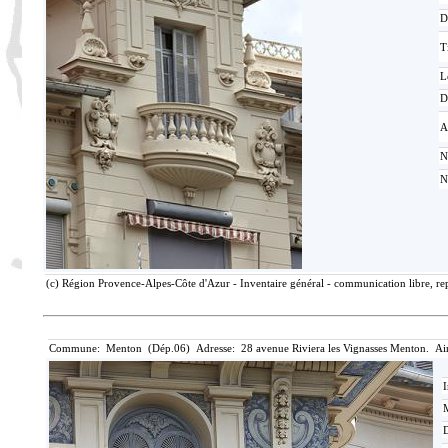
D
T
L
D
A
N
N
(c) Région Provence-Alpes-Côte d'Azur - Inventaire général - communication libre, rep
Commune: Menton (Dép.06) Adresse: 28 avenue Riviera les Vignasses Menton. Ai
I
M