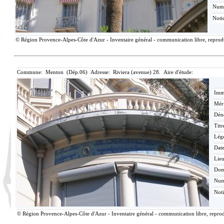
Num
Noti
© Région Provence-Alpes-Côte d'Azur - Inventaire général - communication libre, reproduc
Commune: Menton (Dép.06) Adresse: Riviera (avenue) 28. Aire d'étude:
Imma
Méri
Dén
Titr
Lég
Date
Lieu
Dom
Nu
Not
© Région Provence-Alpes-Côte d'Azur - Inventaire général - communication libre, reprodu