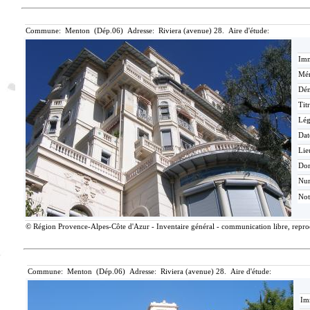
Commune: Menton (Dép.06) Adresse: Riviera (avenue) 28. Aire d'étude:
Imm
Mér
Dén
Tit
Lé
Dat
Lie
Do
Nu
Not
© Région Provence-Alpes-Côte d'Azur - Inventaire général - communication libre, reprodu
Commune: Menton (Dép.06) Adresse: Riviera (avenue) 28. Aire d'étude:
Im