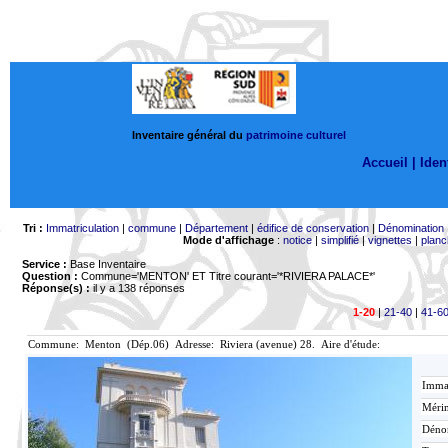
Inventaire général du
patrimoine culturel
Accueil |
Ident
Tri :
Immatriculation
|
commune
|
Département
|
édifice de conservation
|
Dénomination
Mode d'affichage
:
notice
|
simplifié
|
vignettes
|
planc
Service :
Base Inventaire
Question :
Commune='MENTON'
ET Titre courant='*RIVIERA PALACE*'
Réponse(s) :
il y a 138 réponses
1-20
|
21-40
|
41-6
Commune: Menton (Dép.06) Adresse: Riviera (avenue) 28. Aire d'étude:
Immat
Mérim
Déno