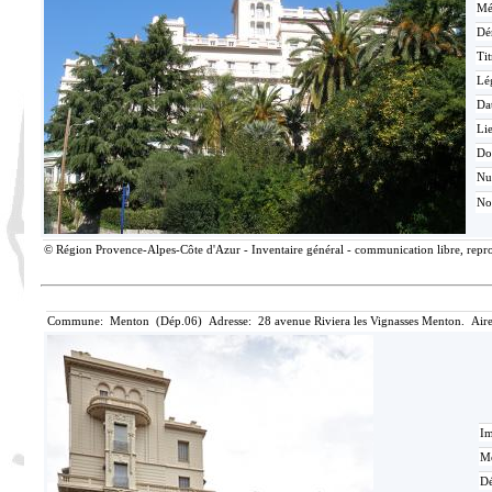
Mé
Dé
Tit
Lé
Da
Lie
Do
N
No
© Région Provence-Alpes-Côte d'Azur - Inventaire général - communication libre, reprod
Commune: Menton (Dép.06) Adresse: 28 avenue Riviera les Vignasses Menton. Aire
Im
Mé
Dé