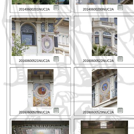
20140600201NUC2A
20140600200NUC2A
20160600521NUC2A
20160600522NUC2A
20160600528NUC2A
20160600529NUC2A