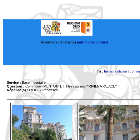
Inventaire général du
patrimoine culturel
Tri :
Immatriculation
|
comm
Service :
Base Inventaire
Question :
Commune='MENTON'
ET Titre courant='*RIVIERA PALACE*'
Réponse(s) :
il y a 138 réponses