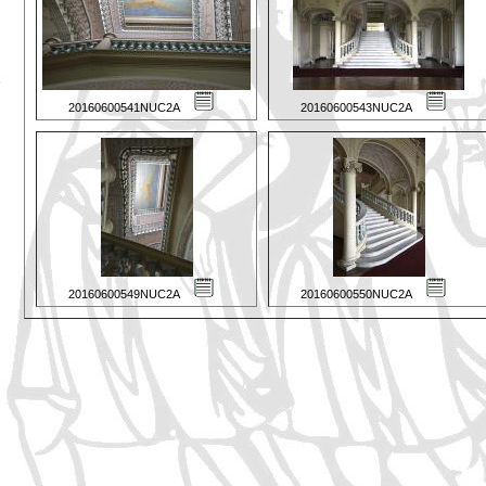
20160600541NUC2A
20160600543NUC2A
20160600549NUC2A
20160600550NUC2A