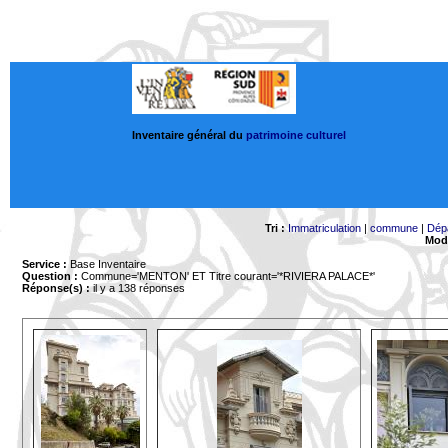
Inventaire général du
patrimoine culturel
Tri :
Immatriculation
|
commune
|
Dép
Mode
Service :
Base Inventaire
Question :
Commune='MENTON'
ET Titre courant='*RIVIERA PALACE*'
Réponse(s) :
il y a 138 réponses