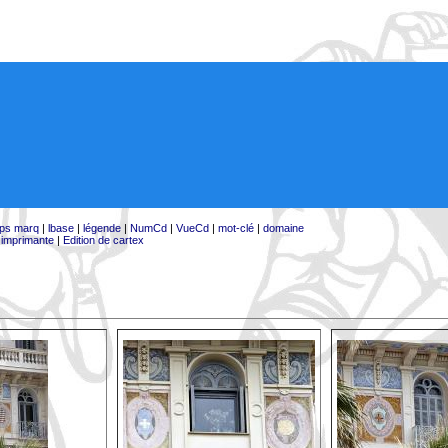
ps marq
|
lbase
|
légende
|
NumCd
|
VueCd
|
mot-clé
|
domaine
:
imprimante
|
Edition de cartex