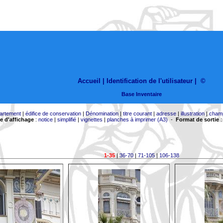
Accueil |
Identification de l'utilisateur
|
©
Base Inventaire
artement
|
édifice de conservation
|
Dénomination
|
titre courant
|
adresse
|
illustration
|
cham
 d'affichage
:
notice
|
simplifié
|
vignettes
|
planches à imprimer (A3)
-
Format de sortie
1-35
|
36-70
|
71-105
|
106-138