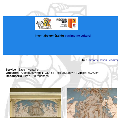
Inventaire général du
patrimoine culturel
Tri :
Immatriculation
|
comm
Service :
Base Inventaire
Question :
Commune='MENTON'
ET Titre courant='*RIVIERA PALACE*'
Réponse(s) :
il y a 138 réponses