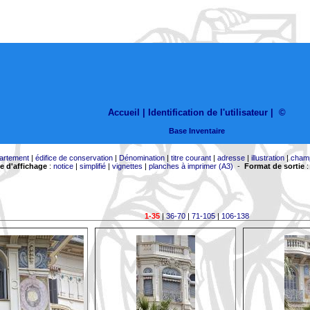
Accueil |
Identification de l'utilisateur
|
©
Base Inventaire
artement
|
édifice de conservation
|
Dénomination
|
titre courant
|
adresse
|
illustration
|
cham
 d'affichage
:
notice
|
simplifié
|
vignettes
|
planches à imprimer (A3)
-
Format de sortie
1-35
|
36-70
|
71-105
|
106-138