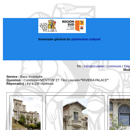
Inventaire général du
patrimoine culturel
Tri :
Immatriculation
|
commune
|
Dép
Mode
Service :
Base Inventaire
Question :
Commune='MENTON'
ET Titre courant='*RIVIERA PALACE*'
Réponse(s) :
il y a 138 réponses