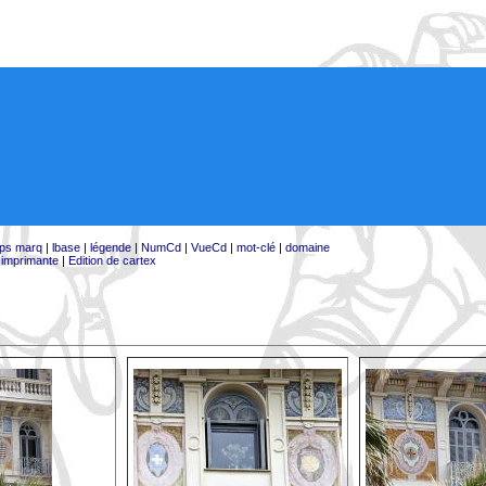
ps marq
|
lbase
|
légende
|
NumCd
|
VueCd
|
mot-clé
|
domaine
:
imprimante
|
Edition de cartex