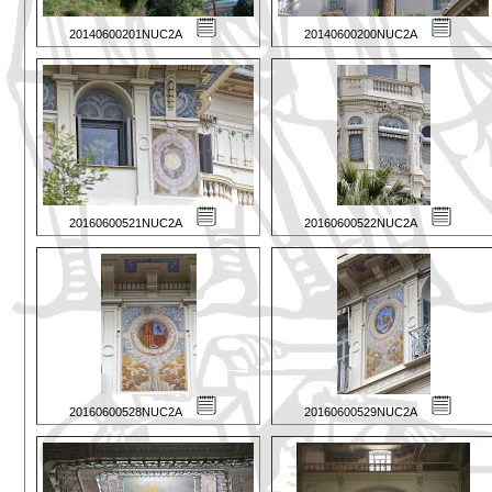
20140600201NUC2A
20140600200NUC2A
20160600521NUC2A
20160600522NUC2A
20160600528NUC2A
20160600529NUC2A