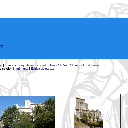
©
on
|
champs marq
|
lbase
|
légende
|
NumCd
|
VueCd
|
mot-clé
|
domaine
 sortie
:
imprimante
|
Edition de cartex