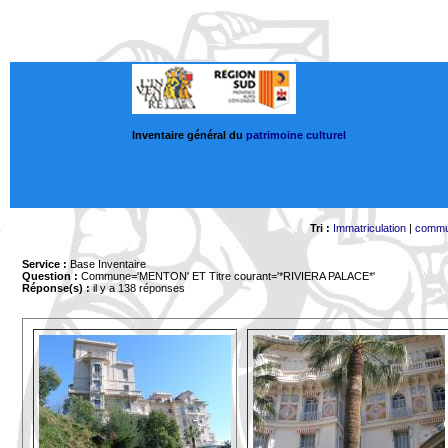
Inventaire général du
patrimoine culturel
Tri :
Immatriculation
|
comm
Service :
Base Inventaire
Question :
Commune='MENTON'
ET Titre courant='*RIVIERA PALACE*'
Réponse(s) :
il y a 138 réponses