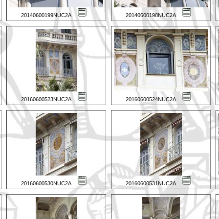
20140600199NUC2A
20140600198NUC2A
20160600523NUC2A
20160600524NUC2A
20160600530NUC2A
20160600531NUC2A