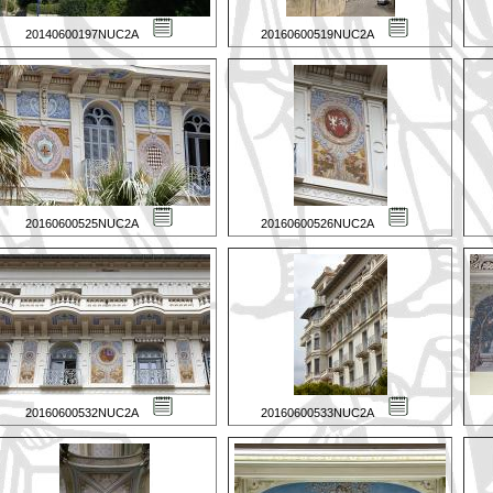
20140600197NUC2A
20160600519NUC2A
20160600525NUC2A
20160600526NUC2A
20160600532NUC2A
20160600533NUC2A