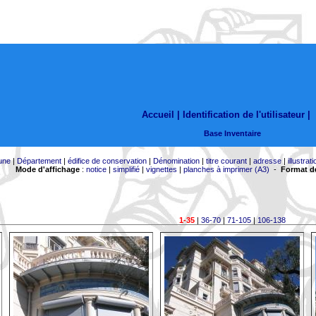
Accueil |
Identification de l'utilisateur
|
Base Inventaire
une
|
Département
|
édifice de conservation
|
Dénomination
|
titre courant
|
adresse
|
illustrati
Mode d'affichage
:
notice
|
simplifié
|
vignettes
|
planches à imprimer (A3)
-
Format de
1-35
|
36-70
|
71-105
|
106-138