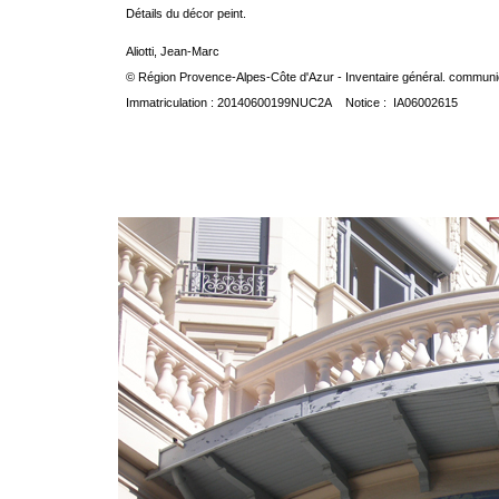
Détails du décor peint.
Aliotti, Jean-Marc
© Région Provence-Alpes-Côte d'Azur - Inventaire général. communica
Immatriculation : 20140600199NUC2A Notice : IA06002615