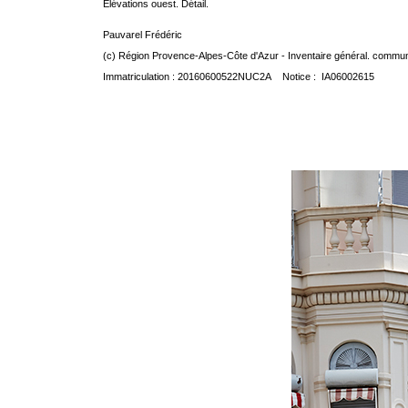
Elévations ouest. Détail.
Pauvarel Frédéric
(c) Région Provence-Alpes-Côte d'Azur - Inventaire général. communic
Immatriculation : 20160600522NUC2A Notice : IA06002615