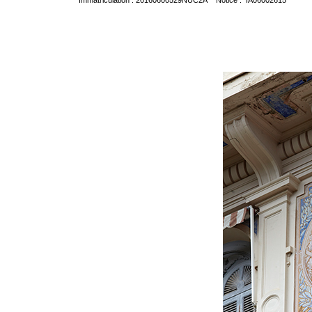
Immatriculation : 20160600529NUC2A Notice : IA06002615