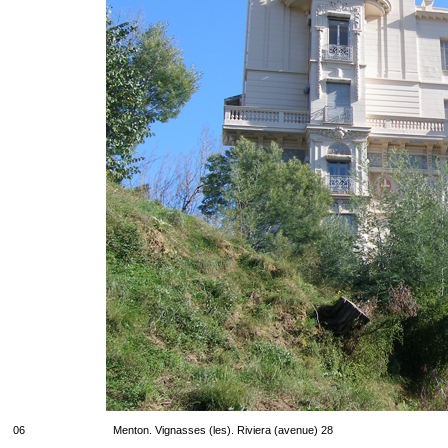
06
Menton. Vignasses (les). Riviera (avenue) 28