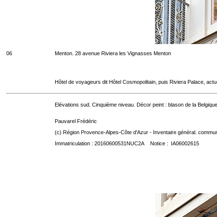
06
Menton. 28 avenue Riviera les Vignasses Menton
Hôtel de voyageurs dit Hôtel Cosmopolitain, puis Riviera Palace, act
Elévations sud. Cinquième niveau. Décor peint : blason de la Belgique
Pauvarel Frédéric
(c) Région Provence-Alpes-Côte d'Azur - Inventaire général. communic
Immatriculation : 20160600531NUC2A Notice : IA06002615