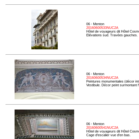
06 - Menton
20160600533NUC2A
Hôtel de voyageurs dit Hôtel Cosmo
Elévations sud. Travées gauches.
06 - Menton
20160600534NUC2A
Peintures monumentales (décor inté
Vestibule. Décor peint surmontant l
06 - Menton
20160600541NUC2A
Hôtel de voyageurs dit Hôtel Cosmo
Cage d'escalier vue d'en bas.