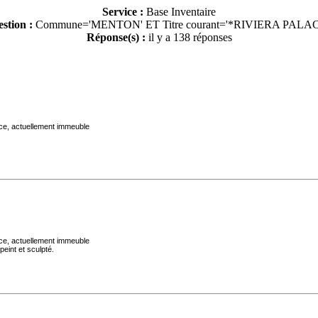
Service :
Base Inventaire
stion :
Commune='MENTON'
ET Titre courant='*RIVIERA PALA
Réponse(s) :
il y a 138 réponses
ace, actuellement immeuble
ace, actuellement immeuble
peint et sculpté.