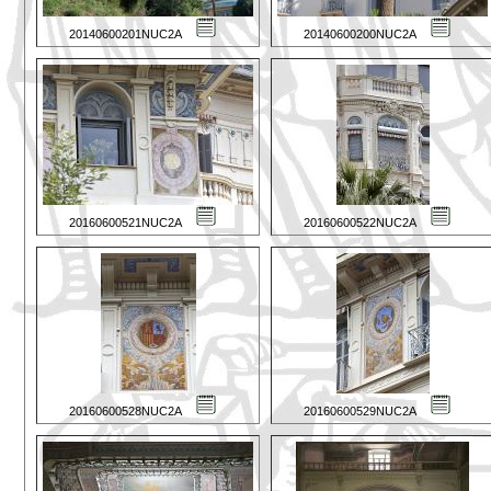
20140600201NUC2A
20140600200NUC2A
20160600521NUC2A
20160600522NUC2A
20160600528NUC2A
20160600529NUC2A