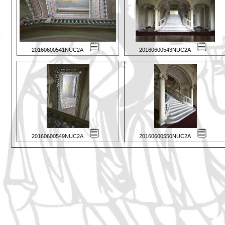
20160600541NUC2A
20160600543NUC2A
20160600549NUC2A
20160600550NUC2A