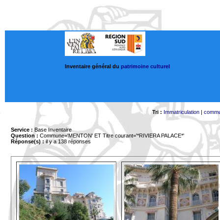
Inventaire général du
patrimoine culturel
Tri :
Immatriculation
|
comm
Service :
Base Inventaire
Question :
Commune='MENTON'
ET Titre courant='*RIVIERA PALACE*'
Réponse(s) :
il y a 138 réponses