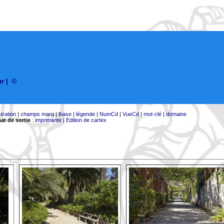
ur
|
©
stration
|
champs marq
|
lbase
|
légende
|
NumCd
|
VueCd
|
mot-clé
|
domaine
at de sortie
:
imprimante
|
Edition de cartex