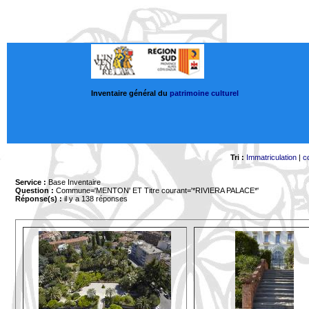
Inventaire général du
patrimoine culturel
Tri :
Immatriculation
|
c
Service :
Base Inventaire
Question :
Commune='MENTON'
ET Titre courant='*RIVIERA PALACE*'
Réponse(s) :
il y a 138 réponses