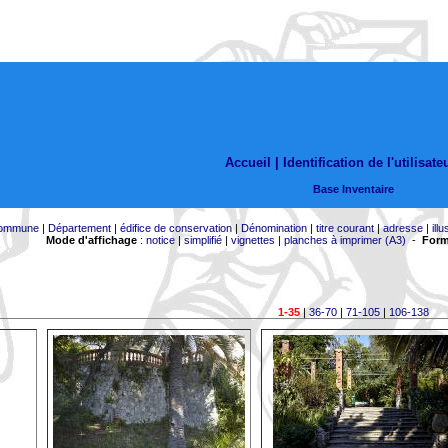
Accueil |
Identification de l'utilisate
Base Inventaire
ommune
|
Département
|
édifice de conservation
|
Dénomination
|
titre courant
|
adresse
|
illu
Mode d'affichage
:
notice
|
simplifié
|
vignettes
|
planches à imprimer (A3)
-
Form
1-35
|
36-70
|
71-105
|
106-138