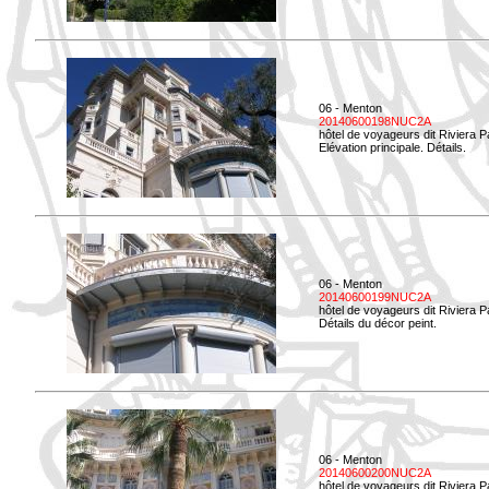
06 - Menton
20140600198NUC2A
hôtel de voyageurs dit Riviera 
Elévation principale. Détails.
06 - Menton
20140600199NUC2A
hôtel de voyageurs dit Riviera 
Détails du décor peint.
06 - Menton
20140600200NUC2A
hôtel de voyageurs dit Riviera 