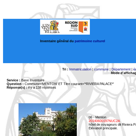
Inventaire général du
patrimoine culturel
Tri :
Immatriculation
|
commune
|
Département
|
é
Mode d'afficha
Service :
Base Inventaire
Question :
Commune='MENTON'
ET Titre courant='*RIVIERA PALACE*'
Réponse(s) :
il y a 138 réponses
06 - Menton
20140600197NUC2A
hôtel de voyageurs dit Riviera 
Elévation principale.