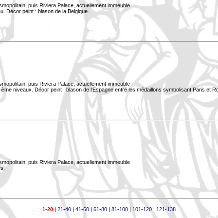
smopolitain, puis Riviera Palace, actuellement immeuble
. Décor peint : blason de la Belgique.
smopolitain, puis Riviera Palace, actuellement immeuble
xième niveaux. Décor peint : blason de l'Espagne entre les médaillons symbolisant Paris et 
smopolitain, puis Riviera Palace, actuellement immeuble
s.
1-20
|
21-40
|
41-60
|
61-80
|
81-100
|
101-120
|
121-138