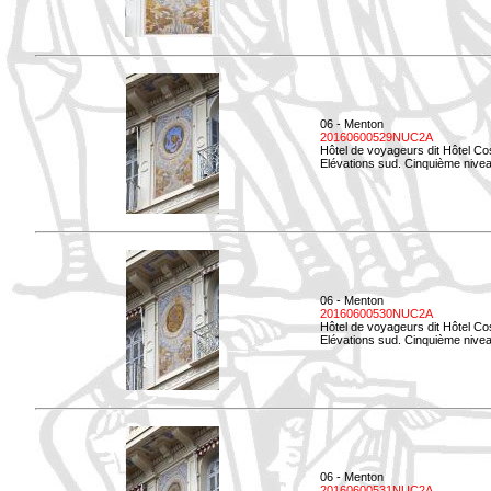
06 - Menton
20160600529NUC2A
Hôtel de voyageurs dit Hôtel Co
Elévations sud. Cinquième nivea
06 - Menton
20160600530NUC2A
Hôtel de voyageurs dit Hôtel Co
Elévations sud. Cinquième nive
06 - Menton
20160600531NUC2A