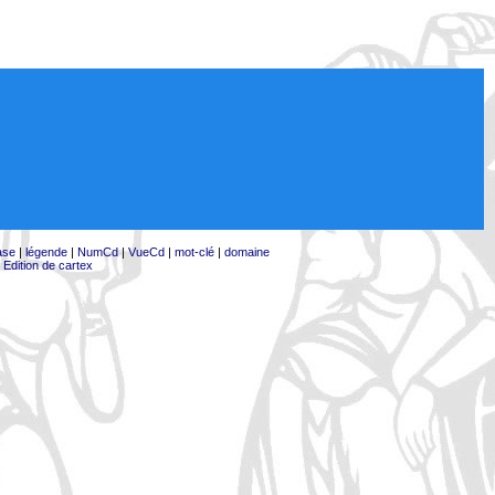
ase
|
légende
|
NumCd
|
VueCd
|
mot-clé
|
domaine
|
Edition de cartex