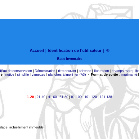
Accueil |
Identification de l'utilisateur
|
©
Base Inventaire
difice de conservation
|
Dénomination
|
titre courant
|
adresse
|
illustration
|
champs marq
|
lb
ge
:
notice
|
simplifié
|
vignettes
|
planches à imprimer (A3)
-
Format de sortie
:
imprimante
1-20
|
21-40
|
41-60
|
61-80
|
81-100
|
101-120
|
121-138
Palace, actuellement immeuble