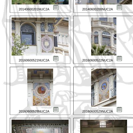
20140600201NUC2A
20140600200NUC2A
20160600521NUC2A
20160600522NUC2A
20160600528NUC2A
20160600529NUC2A