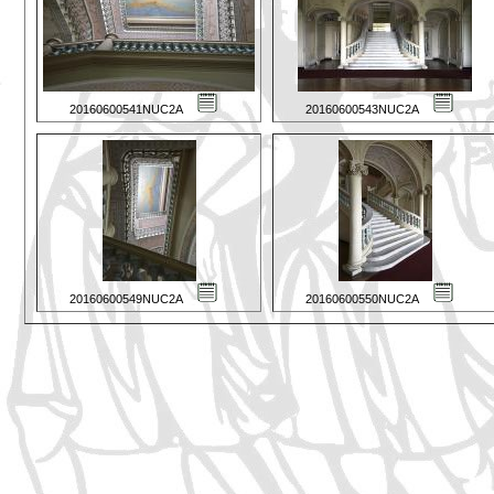
20160600541NUC2A
20160600543NUC2A
20160600549NUC2A
20160600550NUC2A