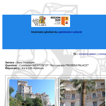
Inventaire général du
patrimoine culturel
Tri :
Immatriculation
|
comm
Service :
Base Inventaire
Question :
Commune='MENTON'
ET Titre courant='*RIVIERA PALACE*'
Réponse(s) :
il y a 138 réponses