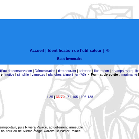
Accueil |
Identification de l'utilisateur
|
©
Base Inventaire
difice de conservation
|
Dénomination
|
titre courant
|
adresse
|
illustration
|
champs marq
|
lb
ge
:
notice
|
simplifié
|
vignettes
|
planches à imprimer (A3)
-
Format de sortie
:
imprimante
1-35
|
36-70
|
71-105
|
106-138
smopolitain, puis Riviera Palace, actuellement immeuble
à hauteur du deuxième étage. A droite, le Winter Palace.