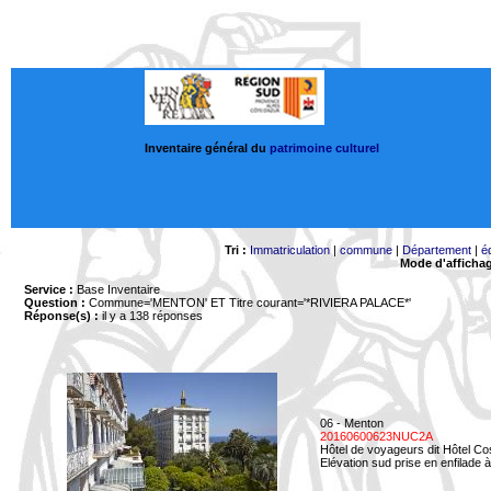
Inventaire général du
patrimoine culturel
Tri :
Immatriculation
|
commune
|
Département
|
é
Mode d'afficha
Service :
Base Inventaire
Question :
Commune='MENTON'
ET Titre courant='*RIVIERA PALACE*'
Réponse(s) :
il y a 138 réponses
06 - Menton
20160600623NUC2A
Hôtel de voyageurs dit Hôtel Co
Elévation sud prise en enfilade 