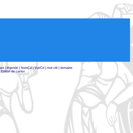
ase
|
légende
|
NumCd
|
VueCd
|
mot-clé
|
domaine
|
Edition de cartex