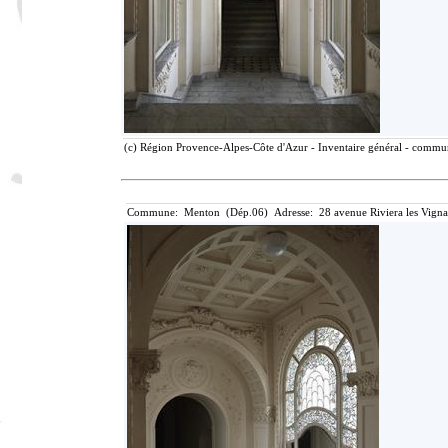
(c) Région Provence-Alpes-Côte d'Azur - Inventaire général - communi
Commune: Menton (Dép.06) Adresse: 28 avenue Riviera les Vigna