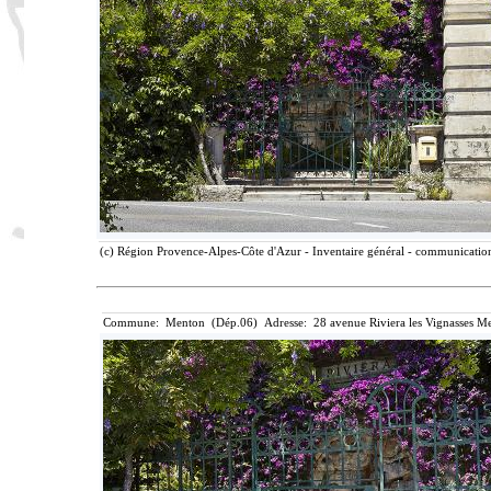
(c) Région Provence-Alpes-Côte d'Azur - Inventaire général - communication 
Commune: Menton (Dép.06) Adresse: 28 avenue Riviera les Vignasses Me