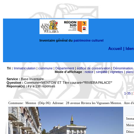
Inventaire général du
patrimoine culturel
Accueil |
Ident
Tri :
Immatriculation
|
commune
|
Département
|
édifice de conservation
|
Dénomination
Mode d'affichage
:
notice
|
simplifié
|
vignettes
|
planc
Service :
Base Inventaire
Question :
Commune='MENTON'
ET Titre courant='*RIVIERA PALACE*'
Réponse(s) :
il y a 138 réponses
1-35
|
Commune: Menton (Dép.06) Adresse: 28 avenue Riviera les Vignasses Menton. Aire d'
Immat
Mérim
Déno