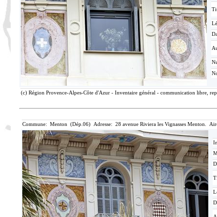
Ti
L
Da
Au
N
No
(c) Région Provence-Alpes-Côte d'Azur - Inventaire général - communication libre, rep
Commune: Menton (Dép.06) Adresse: 28 avenue Riviera les Vignasses Menton. Air
I
M
D
T
L
D
A