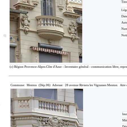
Titr
Lég
Date
Aut
Nu
Not
(c) Région Provence-Alpes-Côte d'Azur - Inventaire général - communication libre, repro
Commune: Menton (Dép.06) Adresse: 28 avenue Riviera les Vignasses Menton. Aire 
Imm
Mér
Dén