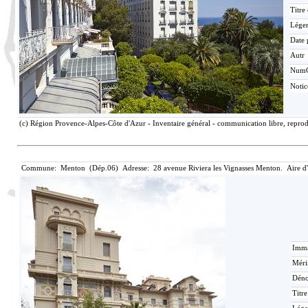
Titre
Lége
Date 
Autr
Num
Noti
(c) Région Provence-Alpes-Côte d'Azur - Inventaire général - communication libre, reprodu
Commune: Menton (Dép.06) Adresse: 28 avenue Riviera les Vignasses Menton. Aire d
Imma
Méri
Déno
Titr