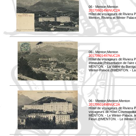
06 - Menton;Menton
20170601496NUC2A
Hôtel de voyageurs dit Riviera 
Menton, Riviera et Winter Palac
06 - Menton;Menton
20170601497NUC2A
Hôtel de voyageurs dit Riviera 
immeuble;Présentation de l'aire
MENTON. - La Vallée du Borrigo 
Winter-Palace.@MENTON. - La Val
06 - Menton;Menton;Menton
20170601498NUC2A
Hôtel de voyageurs dit Riviera 
voyageurs dit Hôtel Cosmopolita
MENTON. - Le Winter-Palace, le 
Fleuri.@MENTON. - Le Winter-Pal