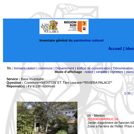
Inventaire général du
patrimoine culturel
Accueil |
Ident
Tri :
Immatriculation
|
commune
|
Département
|
édifice de conservation
|
Dénomination
Mode d'affichage
:
notice
|
simplifié
|
vignettes
|
planc
Service :
Base Inventaire
Question :
Commune='MENTON'
ET Titre courant='*RIVIERA PALACE*'
Réponse(s) :
il y a 138 réponses
1-35
|
06 - Menton
20160600648NUC2A
Jardin d'agrément de l'ancien hô
Zone à l'arrière de l'hôtel. Prise 