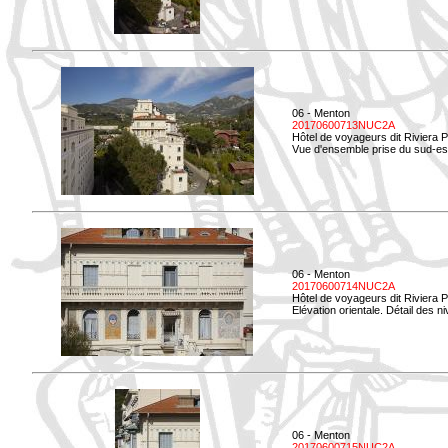
06 - Menton
20170600713NUC2A
Hôtel de voyageurs dit Riviera 
Vue d'ensemble prise du sud-est
06 - Menton
20170600714NUC2A
Hôtel de voyageurs dit Riviera 
Elévation orientale. Détail des n
06 - Menton
20170600715NUC2A