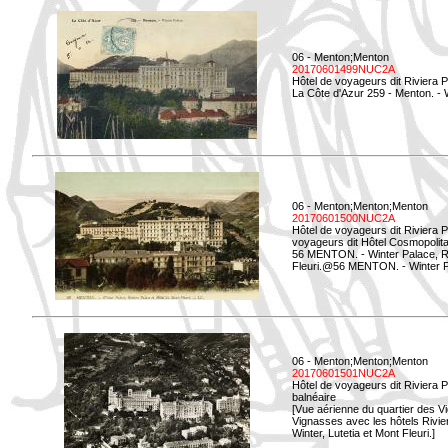
06 - Menton;Menton
20170601499NUC2A
Hôtel de voyageurs dit Riviera 
La Côte d'Azur 259 - Menton. -
06 - Menton;Menton;Menton
20170601500NUC2A
Hôtel de voyageurs dit Riviera 
voyageurs dit Hôtel Cosmopolita
56 MENTON. - Winter Palace, Ri
Fleuri.@56 MENTON. - Winter Pal
06 - Menton;Menton;Menton
20170601501NUC2A
Hôtel de voyageurs dit Riviera 
balnéaire
[Vue aérienne du quartier des Vi
Vignasses avec les hôtels Rivier
Winter, Lutetia et Mont Fleuri.]