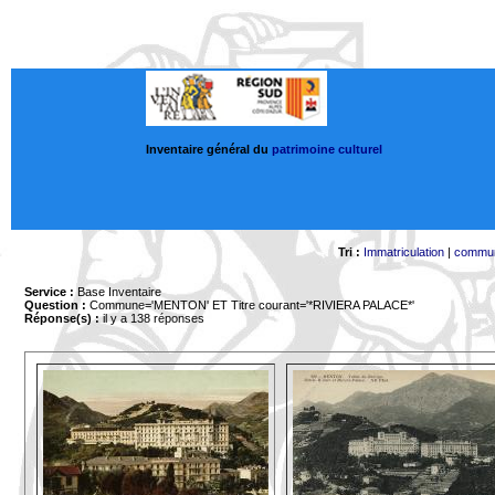
Inventaire général du
patrimoine culturel
Tri :
Immatriculation
|
commu
Service :
Base Inventaire
Question :
Commune='MENTON'
ET Titre courant='*RIVIERA PALACE*'
Réponse(s) :
il y a 138 réponses