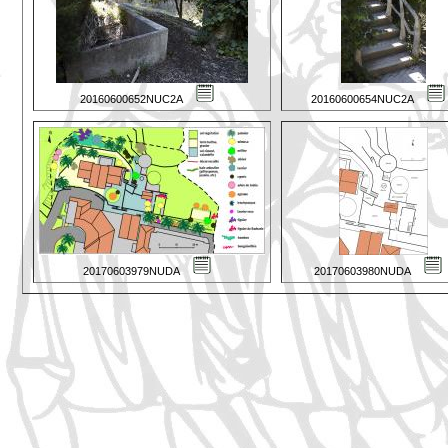
20160600652NUC2A
20160600654NUC2A
20170603979NUDA
20170603980NUDA