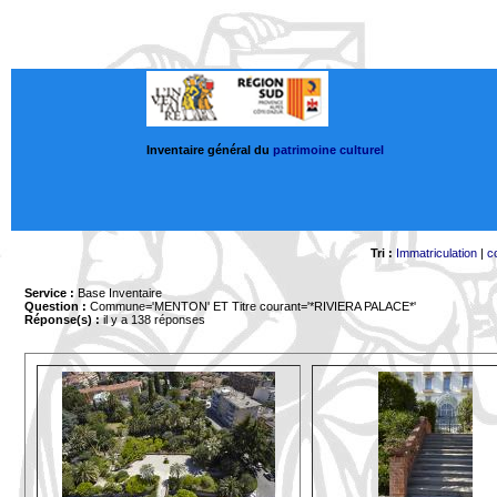
Inventaire général du
patrimoine culturel
Tri :
Immatriculation
|
c
Service :
Base Inventaire
Question :
Commune='MENTON'
ET Titre courant='*RIVIERA PALACE*'
Réponse(s) :
il y a 138 réponses