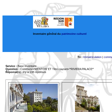
Inventaire général du
patrimoine culturel
Tri :
Immatriculation
|
comm
Service :
Base Inventaire
Question :
Commune='MENTON'
ET Titre courant='*RIVIERA PALACE*'
Réponse(s) :
il y a 138 réponses