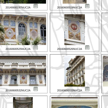
20140600197NUC2A
20160600519NUC2A
20160600525NUC2A
20160600526NUC2A
20160600532NUC2A
20160600533NUC2A