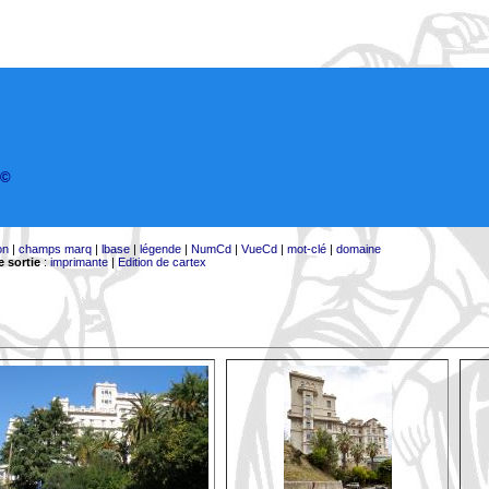
©
on
|
champs marq
|
lbase
|
légende
|
NumCd
|
VueCd
|
mot-clé
|
domaine
 sortie
:
imprimante
|
Edition de cartex