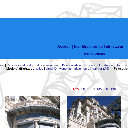
Accueil |
Identification de l'utilisateur
|
Base Inventaire
une
|
Département
|
édifice de conservation
|
Dénomination
|
titre courant
|
adresse
|
illustrati
Mode d'affichage
:
notice
|
simplifié
|
vignettes
|
planches à imprimer (A3)
-
Format de
1-35
|
36-70
|
71-105
|
106-138