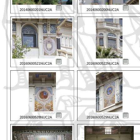
20140600201NUC2A
20140600200NUC2A
20160600521NUC2A
20160600522NUC2A
20160600528NUC2A
20160600529NUC2A