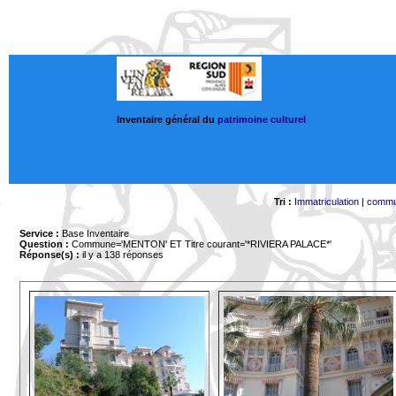
Inventaire général du
patrimoine culturel
Tri :
Immatriculation
|
comm
Service :
Base Inventaire
Question :
Commune='MENTON'
ET Titre courant='*RIVIERA PALACE*'
Réponse(s) :
il y a 138 réponses