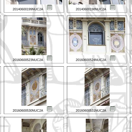
20140600199NUC2A
20140600198NUC2A
20160600523NUC2A
20160600524NUC2A
20160600530NUC2A
20160600531NUC2A