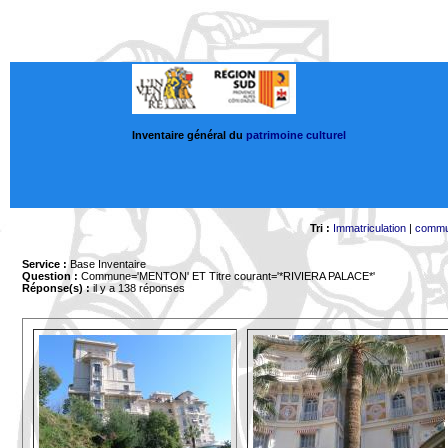
Inventaire général du
patrimoine culturel
Tri :
Immatriculation
|
comm
Service :
Base Inventaire
Question :
Commune='MENTON'
ET Titre courant='*RIVIERA PALACE*'
Réponse(s) :
il y a 138 réponses