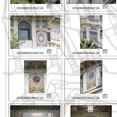
20140600201NUC2A
20140600200NUC2A
20160600521NUC2A
20160600522NUC2A
20160600528NUC2A
20160600529NUC2A