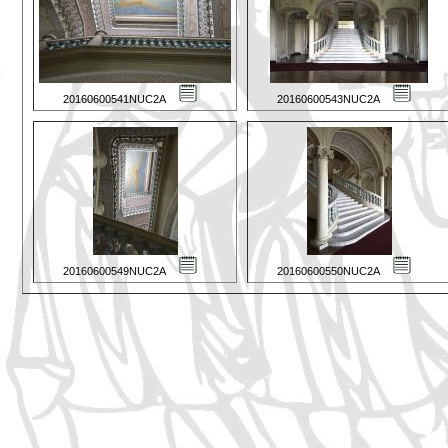
20160600541NUC2A
20160600543NUC2A
20160600549NUC2A
20160600550NUC2A