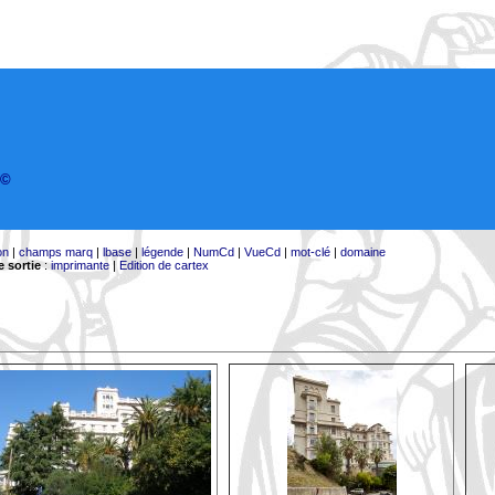
©
on
|
champs marq
|
lbase
|
légende
|
NumCd
|
VueCd
|
mot-clé
|
domaine
 sortie
:
imprimante
|
Edition de cartex