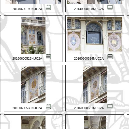
20140600199NUC2A
20140600198NUC2A
20160600523NUC2A
20160600524NUC2A
20160600530NUC2A
20160600531NUC2A