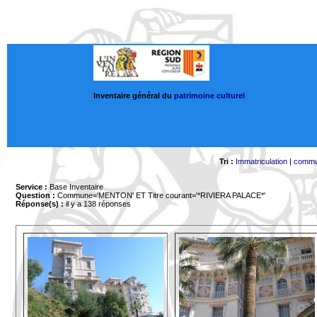
Inventaire général du
patrimoine culturel
Tri :
Immatriculation
|
comm
Service :
Base Inventaire
Question :
Commune='MENTON'
ET Titre courant='*RIVIERA PALACE*'
Réponse(s) :
il y a 138 réponses