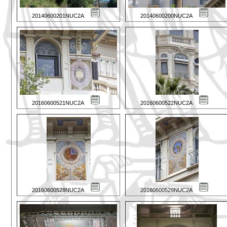
20140600201NUC2A
20140600200NUC2A
20160600521NUC2A
20160600522NUC2A
20160600528NUC2A
20160600529NUC2A