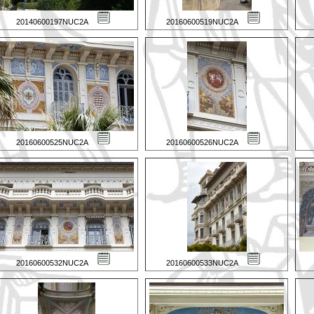
20140600197NUC2A
20160600519NUC2A
20160600525NUC2A
20160600526NUC2A
20160600532NUC2A
20160600533NUC2A