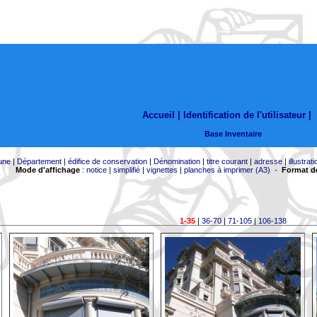
Accueil |
Identification de l'utilisateur
|
Base Inventaire
une
|
Département
|
édifice de conservation
|
Dénomination
|
titre courant
|
adresse
|
illustrati
Mode d'affichage
:
notice
|
simplifié
|
vignettes
|
planches à imprimer (A3)
-
Format de
1-35
|
36-70
|
71-105
|
106-138