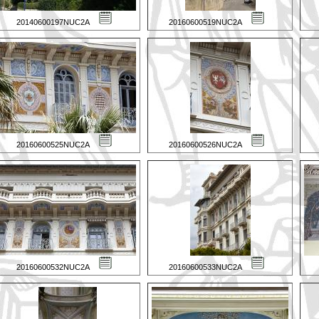
20140600197NUC2A
20160600519NUC2A
20160600525NUC2A
20160600526NUC2A
20160600532NUC2A
20160600533NUC2A