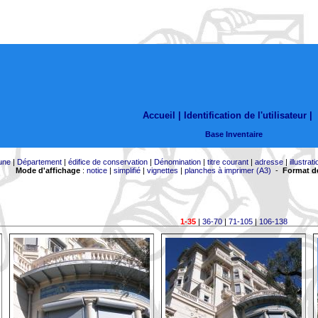
Accueil |
Identification de l'utilisateur
|
Base Inventaire
une
|
Département
|
édifice de conservation
|
Dénomination
|
titre courant
|
adresse
|
illustrati
Mode d'affichage
:
notice
|
simplifié
|
vignettes
|
planches à imprimer (A3)
-
Format de
1-35
|
36-70
|
71-105
|
106-138