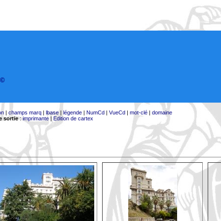
©
on
|
champs marq
|
lbase
|
légende
|
NumCd
|
VueCd
|
mot-clé
|
domaine
 sortie
:
imprimante
|
Edition de cartex