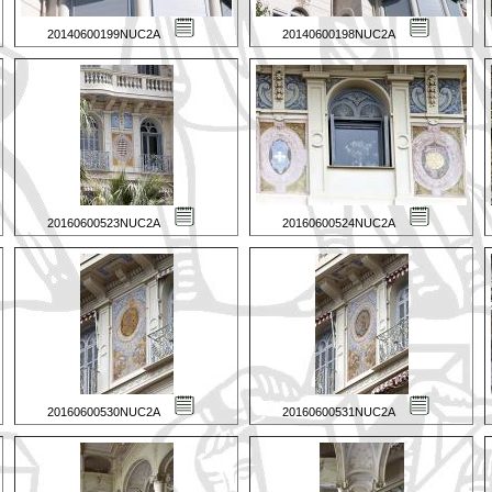
20140600199NUC2A
20140600198NUC2A
20160600523NUC2A
20160600524NUC2A
20160600530NUC2A
20160600531NUC2A