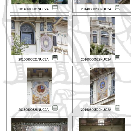
20140600201NUC2A
20140600200NUC2A
20160600521NUC2A
20160600522NUC2A
20160600528NUC2A
20160600529NUC2A