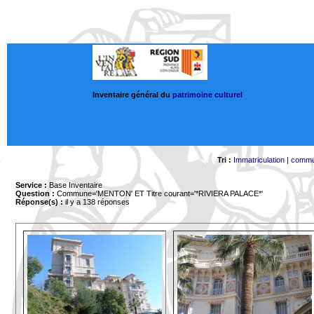
Inventaire général du
patrimoine culturel
Tri :
Immatriculation
|
comm
Service :
Base Inventaire
Question :
Commune='MENTON'
ET Titre courant='*RIVIERA PALACE*'
Réponse(s) :
il y a 138 réponses