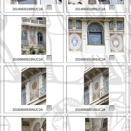
20140600199NUC2A
20140600198NUC2A
20160600523NUC2A
20160600524NUC2A
20160600530NUC2A
20160600531NUC2A