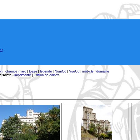
©
on
|
champs marq
|
lbase
|
légende
|
NumCd
|
VueCd
|
mot-clé
|
domaine
 sortie
:
imprimante
|
Edition de cartex