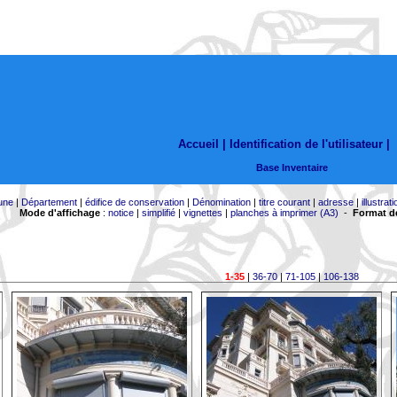
Accueil |
Identification de l'utilisateur
|
Base Inventaire
une
|
Département
|
édifice de conservation
|
Dénomination
|
titre courant
|
adresse
|
illustrati
Mode d'affichage
:
notice
|
simplifié
|
vignettes
|
planches à imprimer (A3)
-
Format de
1-35
|
36-70
|
71-105
|
106-138