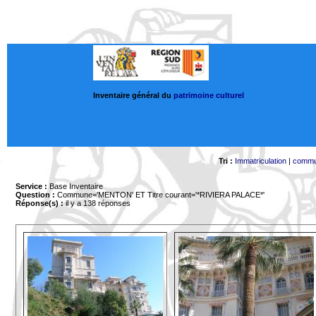
Inventaire général du
patrimoine culturel
Tri :
Immatriculation
|
comm
Service :
Base Inventaire
Question :
Commune='MENTON'
ET Titre courant='*RIVIERA PALACE*'
Réponse(s) :
il y a 138 réponses