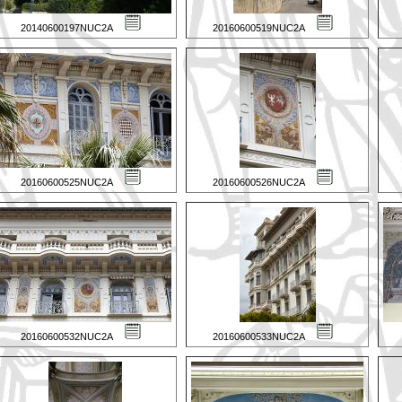
20140600197NUC2A
20160600519NUC2A
20160600525NUC2A
20160600526NUC2A
20160600532NUC2A
20160600533NUC2A