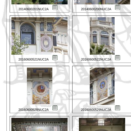
20140600201NUC2A
20140600200NUC2A
20160600521NUC2A
20160600522NUC2A
20160600528NUC2A
20160600529NUC2A