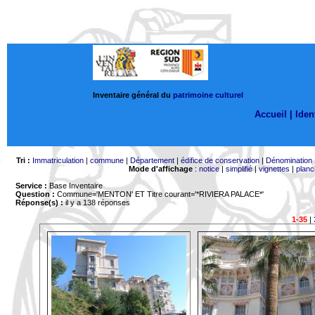
Inventaire général du
patrimoine culturel
Accueil |
Ident
Tri :
Immatriculation
|
commune
|
Département
|
édifice de conservation
|
Dénomination
Mode d'affichage
:
notice
|
simplifié
|
vignettes
|
planc
Service :
Base Inventaire
Question :
Commune='MENTON'
ET Titre courant='*RIVIERA PALACE*'
Réponse(s) :
il y a 138 réponses
1-35
|