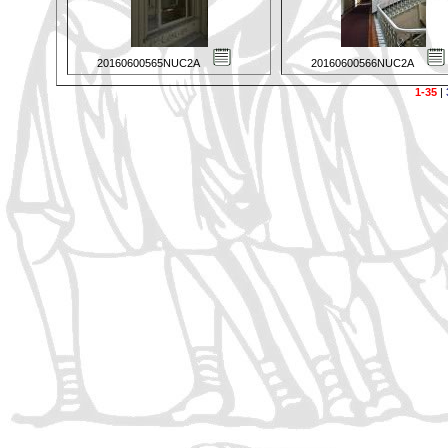
20160600565NUC2A
20160600566NUC2A
1-35
|