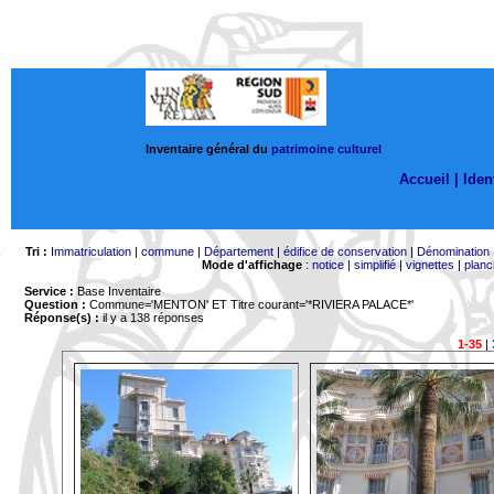
Inventaire général du
patrimoine culturel
Accueil |
Ident
Tri :
Immatriculation
|
commune
|
Département
|
édifice de conservation
|
Dénomination
Mode d'affichage
:
notice
|
simplifié
|
vignettes
|
planc
Service :
Base Inventaire
Question :
Commune='MENTON'
ET Titre courant='*RIVIERA PALACE*'
Réponse(s) :
il y a 138 réponses
1-35
|