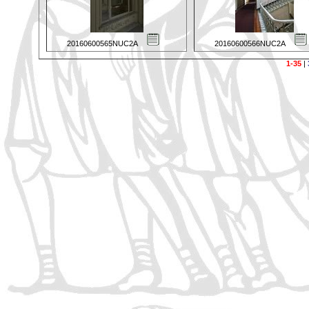
20160600565NUC2A
20160600566NUC2A
1-35
|