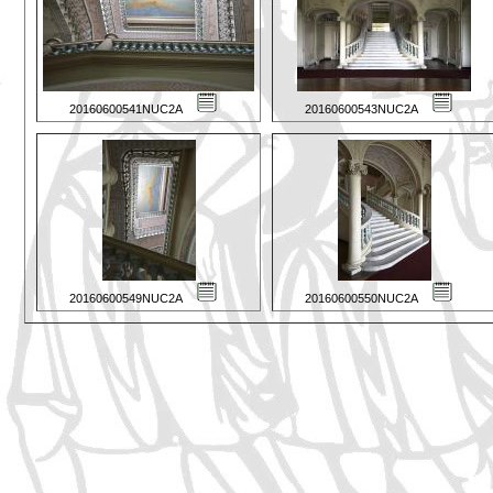
20160600541NUC2A
20160600543NUC2A
20160600549NUC2A
20160600550NUC2A