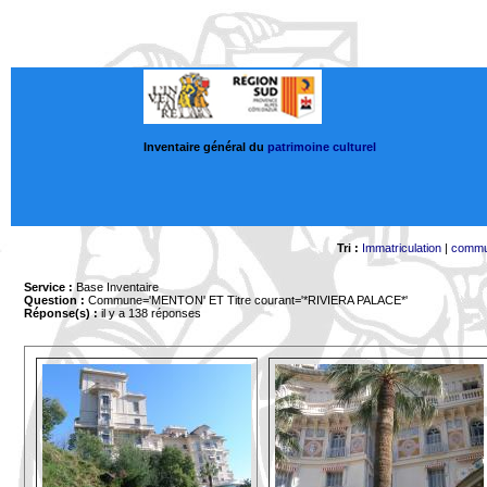
Inventaire général du
patrimoine culturel
Tri :
Immatriculation
|
comm
Service :
Base Inventaire
Question :
Commune='MENTON'
ET Titre courant='*RIVIERA PALACE*'
Réponse(s) :
il y a 138 réponses