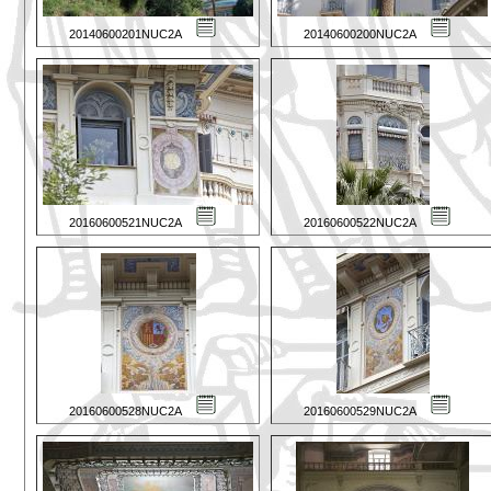
20140600201NUC2A
20140600200NUC2A
20160600521NUC2A
20160600522NUC2A
20160600528NUC2A
20160600529NUC2A