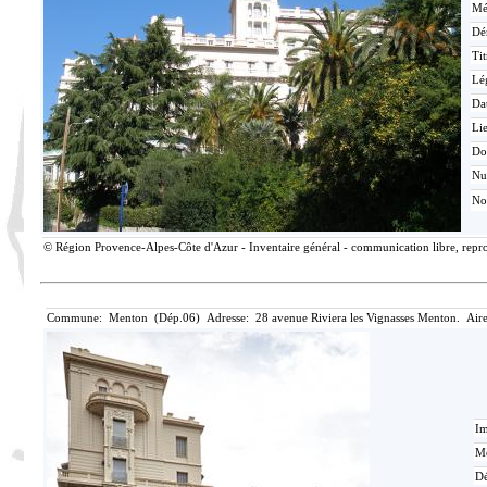
Mé
Dé
Tit
Lé
Da
Lie
Do
N
No
© Région Provence-Alpes-Côte d'Azur - Inventaire général - communication libre, reprod
Commune: Menton (Dép.06) Adresse: 28 avenue Riviera les Vignasses Menton. Aire
Im
Mé
Dé