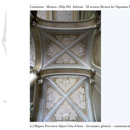
Commune: Menton (Dép.06) Adresse: 28 avenue Riviera les Vignasses 
(c) Région Provence-Alpes-Côte d'Azur - Inventaire général - communicatio