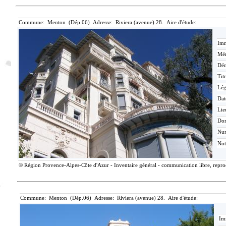
Commune: Menton (Dép.06) Adresse: Riviera (avenue) 28. Aire d'étude:
Imm
Mér
Dén
Tit
Lé
Dat
Lie
Do
Nu
Not
© Région Provence-Alpes-Côte d'Azur - Inventaire général - communication libre, reprodu
Commune: Menton (Dép.06) Adresse: Riviera (avenue) 28. Aire d'étude:
Im