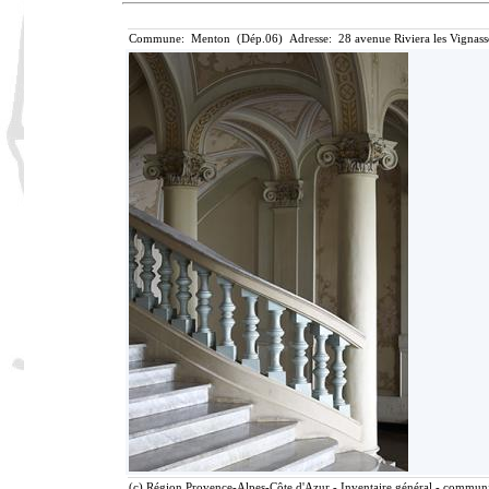
Commune: Menton (Dép.06) Adresse: 28 avenue Riviera les Vignass
(c) Région Provence-Alpes-Côte d'Azur - Inventaire général - communic