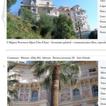
Titre
Lége
Date 
Lieu-
Doma
Num
Noti
© Région Provence-Alpes-Côte d'Azur - Inventaire général - communication libre, reproduc
Commune: Menton (Dép.06) Adresse: Riviera (avenue) 28. Aire d'étude:
Imma
Méri
Déno
Titr
Lége
Date
Lieu
Dom