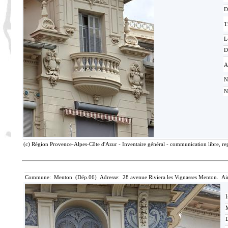
D
T
L
D
A
N
N
(c) Région Provence-Alpes-Côte d'Azur - Inventaire général - communication libre, rep
Commune: Menton (Dép.06) Adresse: 28 avenue Riviera les Vignasses Menton. Ai
I
M