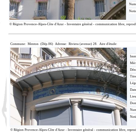
Num
Noti
© Région Provence-Alpes-Côte d'Azur - Inventaire général - communication libre, reproduc
Commune: Menton (Dép.06) Adresse: Riviera (avenue) 28. Aire d'étude:
Imma
Méri
Dén
Titr
Lég
Date
Lieu
Dom
Nu
Not
© Région Provence-Alpes-Côte d'Azur - Inventaire général - communication libre, reprodu