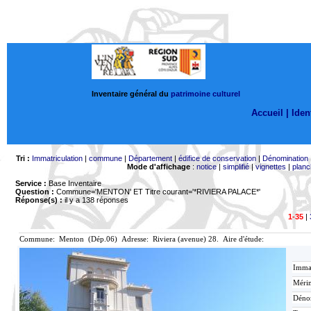
Inventaire général du
patrimoine culturel
Accueil |
Ident
Tri :
Immatriculation
|
commune
|
Département
|
édifice de conservation
|
Dénomination
Mode d'affichage
:
notice
|
simplifié
|
vignettes
|
planc
Service :
Base Inventaire
Question :
Commune='MENTON'
ET Titre courant='*RIVIERA PALACE*'
Réponse(s) :
il y a 138 réponses
1-35
|
Commune: Menton (Dép.06) Adresse: Riviera (avenue) 28. Aire d'étude:
Immat
Mérim
Déno