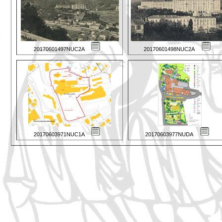
20170601497NUC2A
20170601498NUC2A
20170603971NUC1A
20170603977NUDA