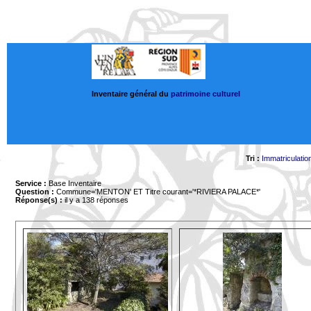
Inventaire général du
patrimoine culturel
Tri :
Immatriculatio
Service :
Base Inventaire
Question :
Commune='MENTON'
ET Titre courant='*RIVIERA PALACE*'
Réponse(s) :
il y a 138 réponses