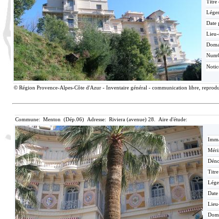
Titre
Lége
Date 
Lieu-
Doma
Num
Noti
© Région Provence-Alpes-Côte d'Azur - Inventaire général - communication libre, reproduc
Commune: Menton (Dép.06) Adresse: Riviera (avenue) 28. Aire d'étude:
Imma
Méri
Déno
Titr
Lége
Date
Lieu
Dom