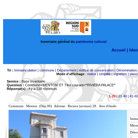
Inventaire général du
patrimoine culturel
Accueil |
Ident
Tri :
Immatriculation
|
commune
|
Département
|
édifice de conservation
|
Dénomination
Mode d'affichage
:
notice
|
simplifié
|
vignettes
|
planc
Service :
Base Inventaire
Question :
Commune='MENTON'
ET Titre courant='*RIVIERA PALACE*'
Réponse(s) :
il y a 138 réponses
1-20
|
21-40
|
41-6
Commune: Menton (Dép.06) Adresse: Riviera (avenue) 28. Aire d'étude:
Immat
Mérim
Déno