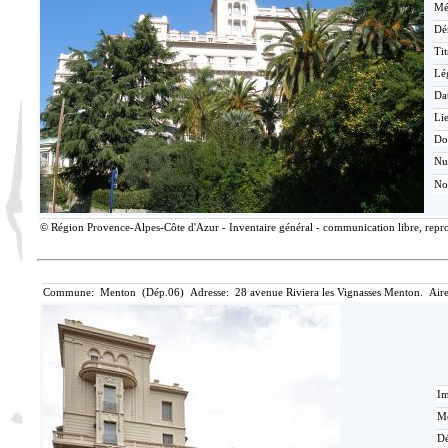
Mé
Dé
Tit
Lé
Da
Lie
Do
N
No
© Région Provence-Alpes-Côte d'Azur - Inventaire général - communication libre, reprod
Commune: Menton (Dép.06) Adresse: 28 avenue Riviera les Vignasses Menton. Aire
Im
Mé
Dé