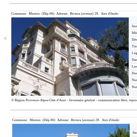
Commune: Menton (Dép.06) Adresse: Riviera (avenue) 28. Aire d'étude:
Imm
Mér
Dén
Tit
Lé
Dat
Lie
Do
Nu
Not
© Région Provence-Alpes-Côte d'Azur - Inventaire général - communication libre, reprodu
Commune: Menton (Dép.06) Adresse: Riviera (avenue) 28. Aire d'étude:
Im