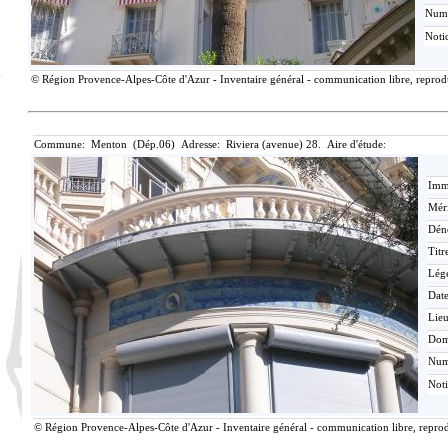
Num
Noti
© Région Provence-Alpes-Côte d'Azur - Inventaire général - communication libre, reproduc
Commune: Menton (Dép.06) Adresse: Riviera (avenue) 28. Aire d'étude:
Imma
Méri
Dén
Titr
Lég
Date
Lieu
Dom
Nu
Not
© Région Provence-Alpes-Côte d'Azur - Inventaire général - communication libre, reprodu