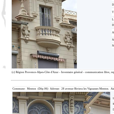
D
T
L
D
A
N
N
(c) Région Provence-Alpes-Côte d'Azur - Inventaire général - communication libre, rep
Commune: Menton (Dép.06) Adresse: 28 avenue Riviera les Vignasses Menton. Ai
I
M