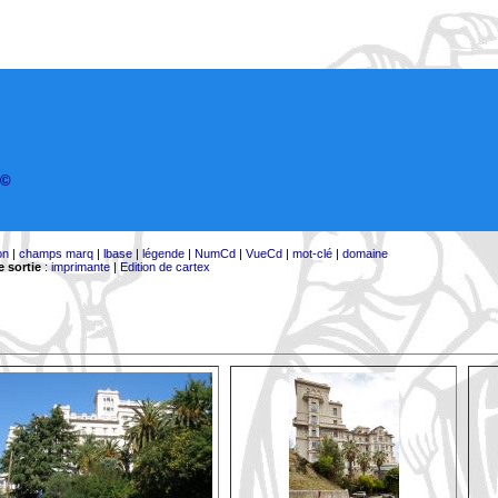
©
on
|
champs marq
|
lbase
|
légende
|
NumCd
|
VueCd
|
mot-clé
|
domaine
 sortie
:
imprimante
|
Edition de cartex