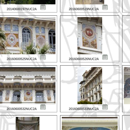
20140600197NUC2A
20160600519NUC2A
20160600525NUC2A
20160600526NUC2A
20160600532NUC2A
20160600533NUC2A