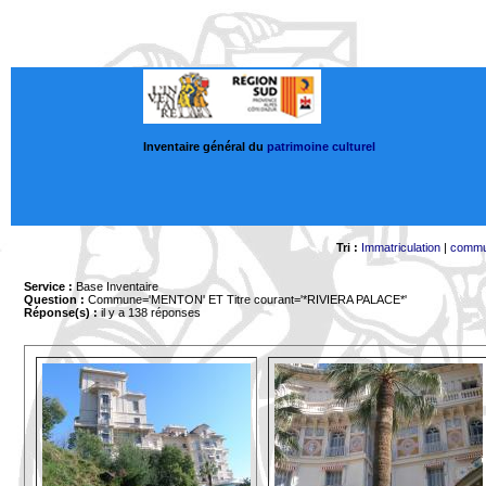
Inventaire général du
patrimoine culturel
Tri :
Immatriculation
|
comm
Service :
Base Inventaire
Question :
Commune='MENTON'
ET Titre courant='*RIVIERA PALACE*'
Réponse(s) :
il y a 138 réponses