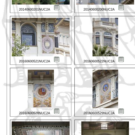
20140600201NUC2A
20140600200NUC2A
20160600521NUC2A
20160600522NUC2A
20160600528NUC2A
20160600529NUC2A