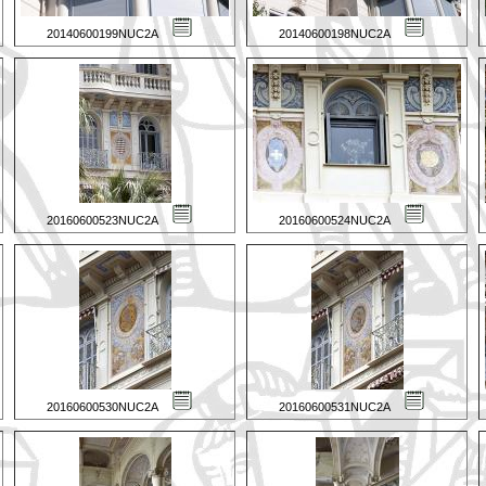
20140600199NUC2A
20140600198NUC2A
20160600523NUC2A
20160600524NUC2A
20160600530NUC2A
20160600531NUC2A