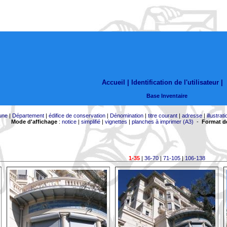
Accueil |
Identification de l'utilisateur
|
Base Inventaire
une
|
Département
|
édifice de conservation
|
Dénomination
|
titre courant
|
adresse
|
illustrati
Mode d'affichage
:
notice
|
simplifié
|
vignettes
|
planches à imprimer (A3)
-
Format de
1-35
|
36-70
|
71-105
|
106-138