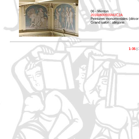
06 - Menton
20160600555NUC2A
Peintures monumentales (décor i
Grand salon : allégorie.
1-35
|