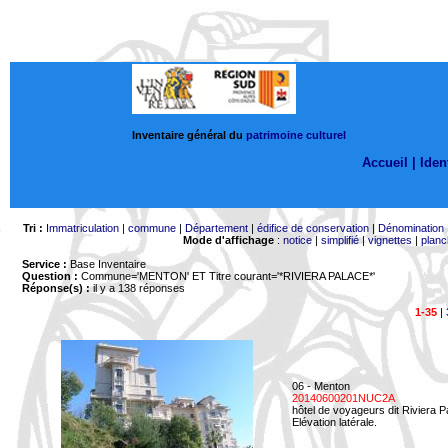
Inventaire général du
patrimoine culturel
Accueil |
Ident
Tri :
Immatriculation
|
commune
|
Département
|
édifice de conservation
|
Dénomination
Mode d'affichage
:
notice
|
simplifié
|
vignettes
|
planc
Service :
Base Inventaire
Question :
Commune='MENTON'
ET Titre courant='*RIVIERA PALACE*'
Réponse(s) :
il y a 138 réponses
1-35
|
06 - Menton
20140600201NUC2A
hôtel de voyageurs dit Riviera 
Elévation latérale.