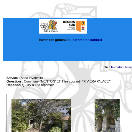
Inventaire général du
patrimoine culturel
Tri :
Immatriculatio
Service :
Base Inventaire
Question :
Commune='MENTON'
ET Titre courant='*RIVIERA PALACE*'
Réponse(s) :
il y a 138 réponses