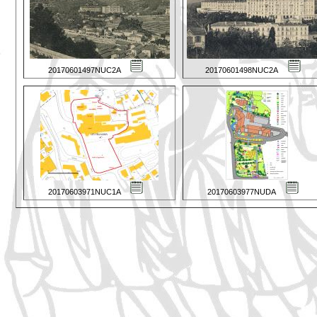
20170601497NUC2A
20170601498NUC2A
20170603971NUC1A
20170603977NUDA