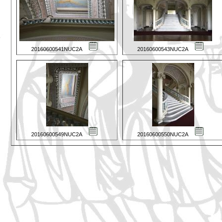
20160600541NUC2A
20160600543NUC2A
20160600549NUC2A
20160600550NUC2A