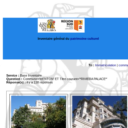
Inventaire général du
patrimoine culturel
Tri :
Immatriculation
|
comm
Service :
Base Inventaire
Question :
Commune='MENTON'
ET Titre courant='*RIVIERA PALACE*'
Réponse(s) :
il y a 138 réponses