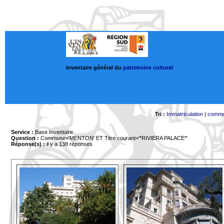
Inventaire général du
patrimoine culturel
Tri :
Immatriculation
|
comm
Service :
Base Inventaire
Question :
Commune='MENTON'
ET Titre courant='*RIVIERA PALACE*'
Réponse(s) :
il y a 138 réponses