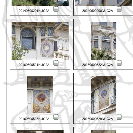
20140600201NUC2A
20140600200NUC2A
20160600521NUC2A
20160600522NUC2A
20160600528NUC2A
20160600529NUC2A