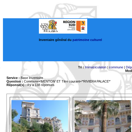
Inventaire général du
patrimoine culturel
Tri :
Immatriculation
|
commune
|
Dép
Mode
Service :
Base Inventaire
Question :
Commune='MENTON'
ET Titre courant='*RIVIERA PALACE*'
Réponse(s) :
il y a 138 réponses