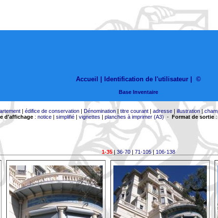
Accueil |
Identification de l'utilisateur
|
©
Base Inventaire
artement
|
édifice de conservation
|
Dénomination
|
titre courant
|
adresse
|
illustration
|
cham
 d'affichage
:
notice
|
simplifié
|
vignettes
|
planches à imprimer (A3)
-
Format de sortie
1-35
|
36-70
|
71-105
|
106-138