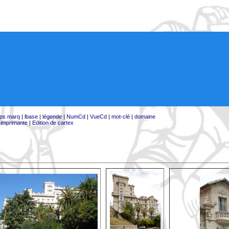
ps marq
|
lbase
|
légende
|
NumCd
|
VueCd
|
mot-clé
|
domaine
:
imprimante
|
Edition de cartex