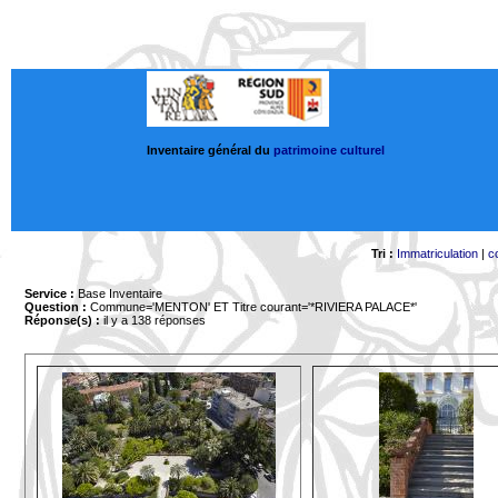
Inventaire général du
patrimoine culturel
Tri :
Immatriculation
|
c
Service :
Base Inventaire
Question :
Commune='MENTON'
ET Titre courant='*RIVIERA PALACE*'
Réponse(s) :
il y a 138 réponses