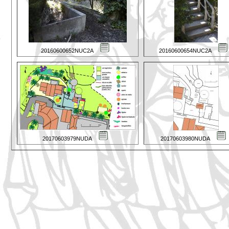
20160600652NUC2A
20160600654NUC2A
20170603979NUDA
20170603980NUDA