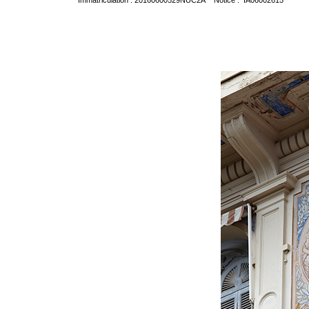
Immatriculation : 20160600529NUC2A Notice : IA06002615