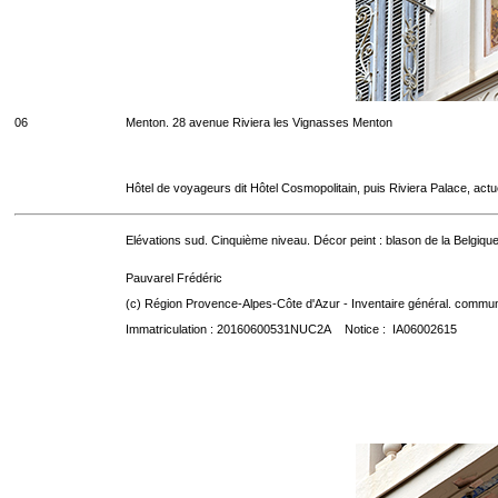
06
Menton. 28 avenue Riviera les Vignasses Menton
Hôtel de voyageurs dit Hôtel Cosmopolitain, puis Riviera Palace, act
Elévations sud. Cinquième niveau. Décor peint : blason de la Belgique
Pauvarel Frédéric
(c) Région Provence-Alpes-Côte d'Azur - Inventaire général. communic
Immatriculation : 20160600531NUC2A Notice : IA06002615