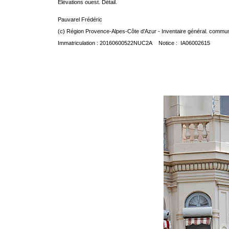
Elévations ouest. Détail.
Pauvarel Frédéric
(c) Région Provence-Alpes-Côte d'Azur - Inventaire général. communic
Immatriculation : 20160600522NUC2A Notice : IA06002615