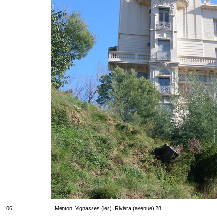
06
Menton. Vignasses (les). Riviera (avenue) 28