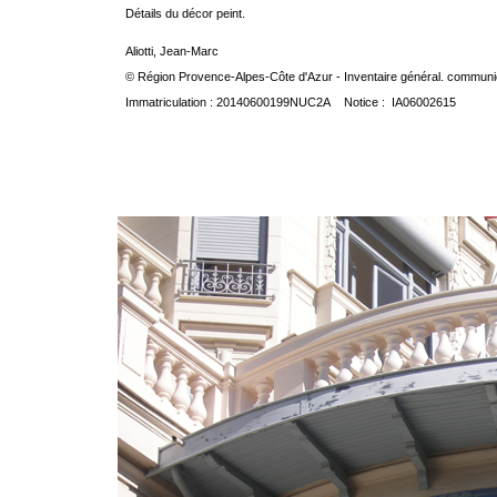
Détails du décor peint.
Aliotti, Jean-Marc
© Région Provence-Alpes-Côte d'Azur - Inventaire général. communica
Immatriculation : 20140600199NUC2A Notice : IA06002615