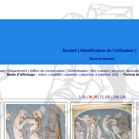
Accueil |
Identification de l'utilisateur
|
Base Inventaire
une
|
Département
|
édifice de conservation
|
Dénomination
|
titre courant
|
adresse
|
illustrati
Mode d'affichage
:
notice
|
simplifié
|
vignettes
|
planches à imprimer (A3)
-
Format de
1-35
|
36-70
|
71-105
|
106-138