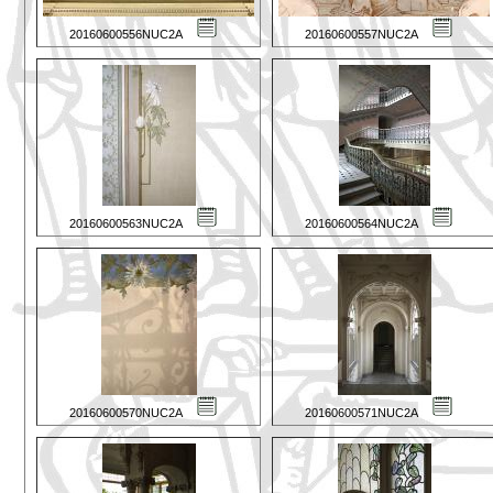
20160600556NUC2A
20160600557NUC2A
20160600563NUC2A
20160600564NUC2A
20160600570NUC2A
20160600571NUC2A