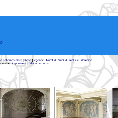
©
on
|
champs marq
|
lbase
|
légende
|
NumCd
|
VueCd
|
mot-clé
|
domaine
 sortie
:
imprimante
|
Edition de cartex