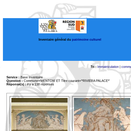
Inventaire général du
patrimoine culturel
Tri :
Immatriculation
|
comm
Service :
Base Inventaire
Question :
Commune='MENTON'
ET Titre courant='*RIVIERA PALACE*'
Réponse(s) :
il y a 138 réponses