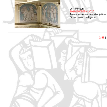
06 - Menton
20160600555NUC2A
Peintures monumentales (décor i
Grand salon : allégorie.
1-35
|