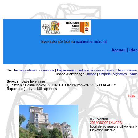
Inventaire général du
patrimoine culturel
Accueil |
Ident
Tri :
Immatriculation
|
commune
|
Département
|
édifice de conservation
|
Dénomination
Mode d'affichage
:
notice
|
simplifié
|
vignettes
|
planc
Service :
Base Inventaire
Question :
Commune='MENTON'
ET Titre courant='*RIVIERA PALACE*'
Réponse(s) :
il y a 138 réponses
1-35
|
06 - Menton
20140600201NUC2A
hôtel de voyageurs dit Riviera 
Elévation latérale.