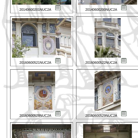
20140600201NUC2A
20140600200NUC2A
20160600521NUC2A
20160600522NUC2A
20160600528NUC2A
20160600529NUC2A