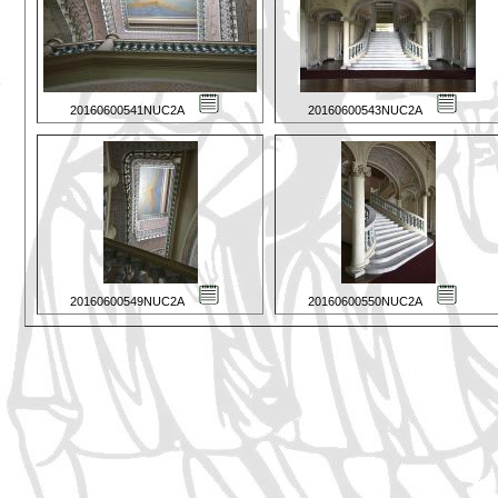
20160600541NUC2A
20160600543NUC2A
20160600549NUC2A
20160600550NUC2A