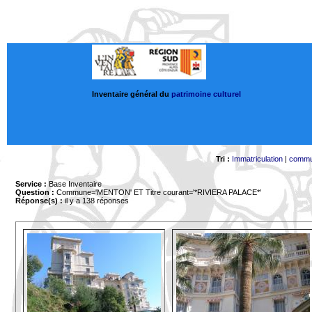
Inventaire général du
patrimoine culturel
Tri :
Immatriculation
|
comm
Service :
Base Inventaire
Question :
Commune='MENTON'
ET Titre courant='*RIVIERA PALACE*'
Réponse(s) :
il y a 138 réponses