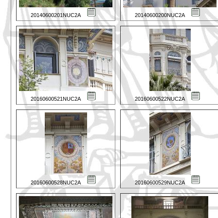
20140600201NUC2A
20140600200NUC2A
20160600521NUC2A
20160600522NUC2A
20160600528NUC2A
20160600529NUC2A