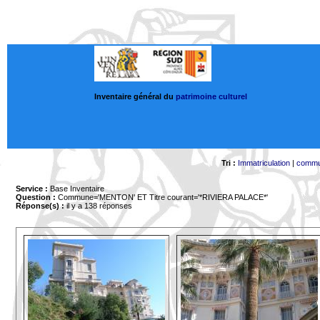
Inventaire général du
patrimoine culturel
Tri :
Immatriculation
|
comm
Service :
Base Inventaire
Question :
Commune='MENTON'
ET Titre courant='*RIVIERA PALACE*'
Réponse(s) :
il y a 138 réponses