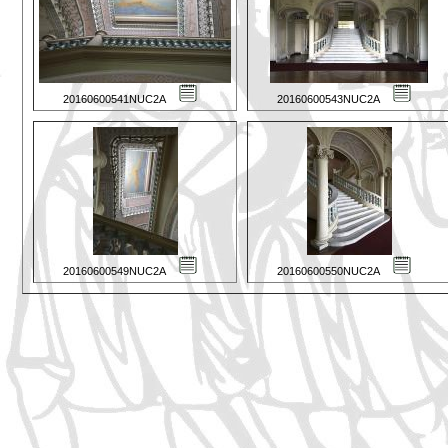
20160600541NUC2A
20160600543NUC2A
20160600549NUC2A
20160600550NUC2A