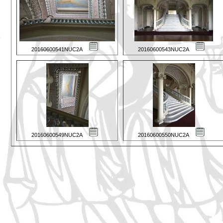
20160600541NUC2A
20160600543NUC2A
20160600549NUC2A
20160600550NUC2A