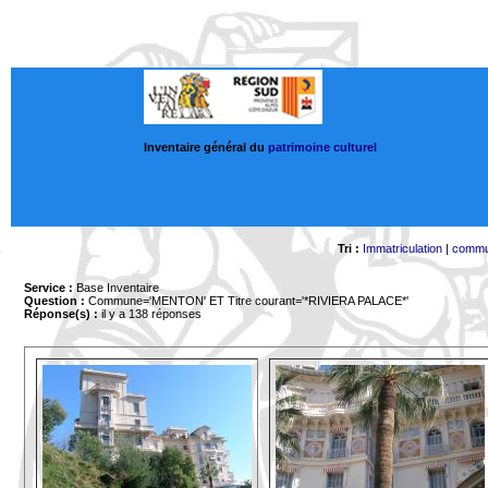
Inventaire général du
patrimoine culturel
Tri :
Immatriculation
|
comm
Service :
Base Inventaire
Question :
Commune='MENTON'
ET Titre courant='*RIVIERA PALACE*'
Réponse(s) :
il y a 138 réponses