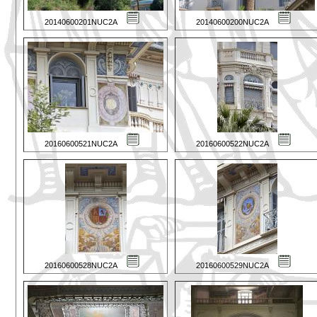
20140600201NUC2A
20140600200NUC2A
20160600521NUC2A
20160600522NUC2A
20160600528NUC2A
20160600529NUC2A