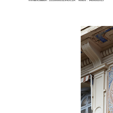
Immatriculation : 20160600529NUC2A Notice : IA06002615