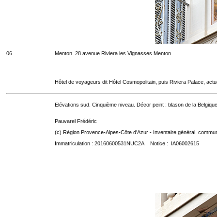
06
Menton. 28 avenue Riviera les Vignasses Menton
Hôtel de voyageurs dit Hôtel Cosmopolitain, puis Riviera Palace, act
Elévations sud. Cinquième niveau. Décor peint : blason de la Belgique
Pauvarel Frédéric
(c) Région Provence-Alpes-Côte d'Azur - Inventaire général. communic
Immatriculation : 20160600531NUC2A Notice : IA06002615