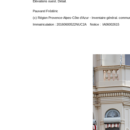
Elévations ouest. Détail.
Pauvarel Frédéric
(c) Région Provence-Alpes-Côte d'Azur - Inventaire général. communic
Immatriculation : 20160600522NUC2A Notice : IA06002615