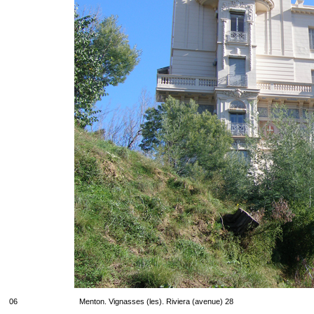
06
Menton. Vignasses (les). Riviera (avenue) 28