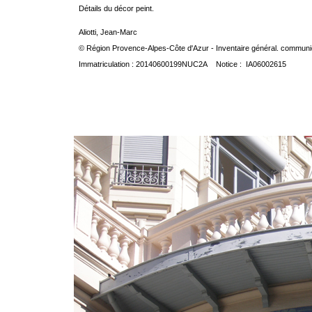
Détails du décor peint.
Aliotti, Jean-Marc
© Région Provence-Alpes-Côte d'Azur - Inventaire général. communica
Immatriculation : 20140600199NUC2A Notice : IA06002615