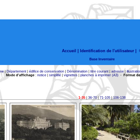
Accueil |
Identification de l'utilisateur
|
Base Inventaire
ne
|
Département
|
édifice de conservation
|
Dénomination
|
titre courant
|
adresse
|
illustrati
Mode d'affichage
:
notice
|
simplifié
|
vignettes
|
planches à imprimer (A3)
-
Format de
1-35
|
36-70
|
71-105
|
106-138