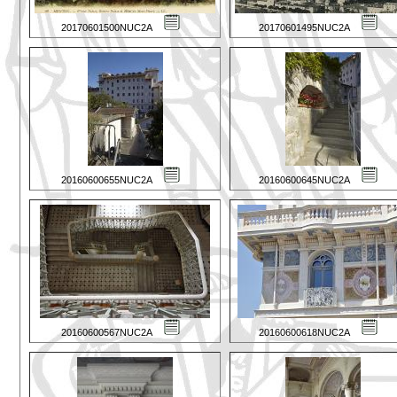
20170601500NUC2A
20170601495NUC2A
20160600655NUC2A
20160600645NUC2A
20160600567NUC2A
20160600618NUC2A