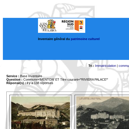
Inventaire général du
patrimoine culturel
Tri :
Immatriculation
|
commu
Service :
Base Inventaire
Question :
Commune='MENTON'
ET Titre courant='*RIVIERA PALACE*'
Réponse(s) :
il y a 138 réponses