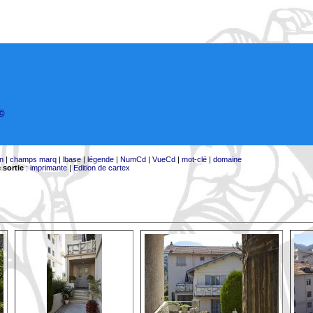
©
on
|
champs marq
|
lbase
|
légende
|
NumCd
|
VueCd
|
mot-clé
|
domaine
 sortie
:
imprimante
|
Edition de cartex