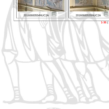
20160600554NUC2A
20160600555NUC2A
1-35
|