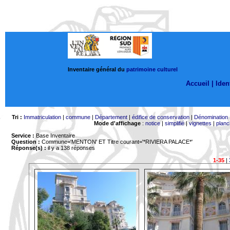
Inventaire général du
patrimoine culturel
Accueil |
Ident
Tri :
Immatriculation
|
commune
|
Département
|
édifice de conservation
|
Dénomination
Mode d'affichage
:
notice
|
simplifié
|
vignettes
|
planc
Service :
Base Inventaire
Question :
Commune='MENTON'
ET Titre courant='*RIVIERA PALACE*'
Réponse(s) :
il y a 138 réponses
1-35
|