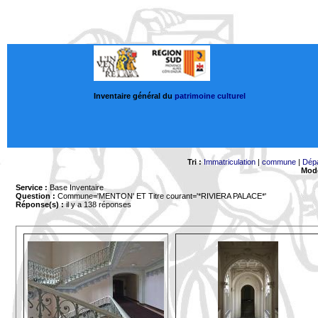
Inventaire général du
patrimoine culturel
Tri :
Immatriculation
|
commune
|
Dép
Mode
Service :
Base Inventaire
Question :
Commune='MENTON'
ET Titre courant='*RIVIERA PALACE*'
Réponse(s) :
il y a 138 réponses